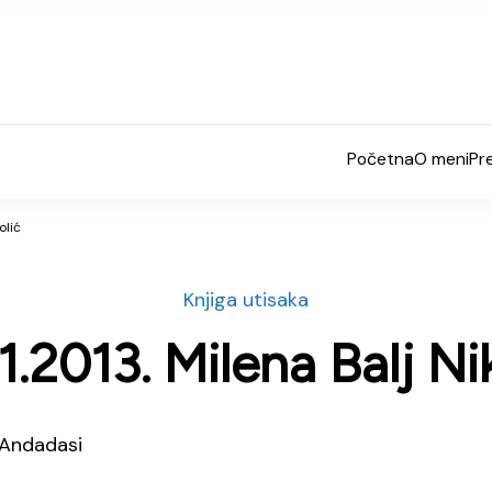
Početna
O meni
Pr
olić
Knjiga utisaka
1.2013. Milena Balj Ni