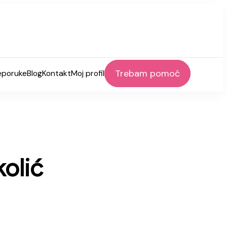
Trebam pomoć
eporuke
Blog
Kontakt
Moj profil
kolić