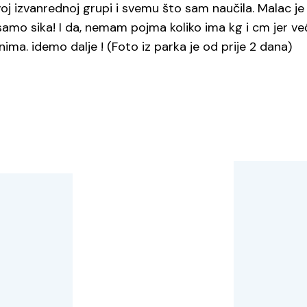
j izvanrednoj grupi i svemu što sam naučila. Malac je p
amo sika! I da, nemam pojma koliko ima kg i cm jer ve
nima. idemo dalje ! (Foto iz parka je od prije 2 dana)
cija