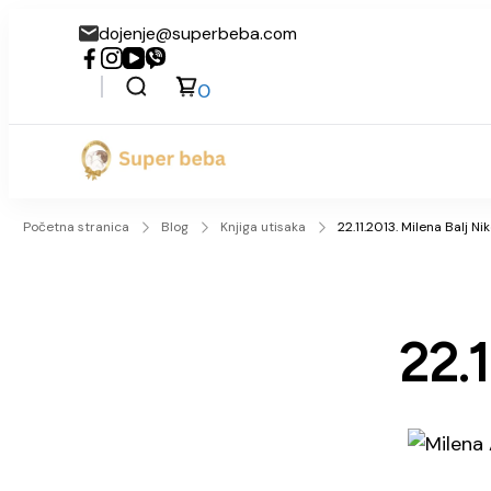
dojenje@superbeba.com
0
Super beba
Početna stranica
Blog
Knjiga utisaka
22.11.2013. Milena Balj Nik
22.1