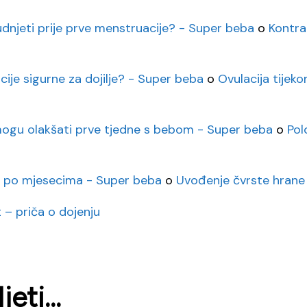
rudnjeti prije prve menstruacije? - Super beba
o
Kontra
cije sigurne za dojilje? - Super beba
o
Ovulacija tijeko
i mogu olakšati prve tjedne s bebom - Super beba
o
Pol
a po mjesecima - Super beba
o
Uvođenje čvrste hrane 
 – priča o dojenju
eti...