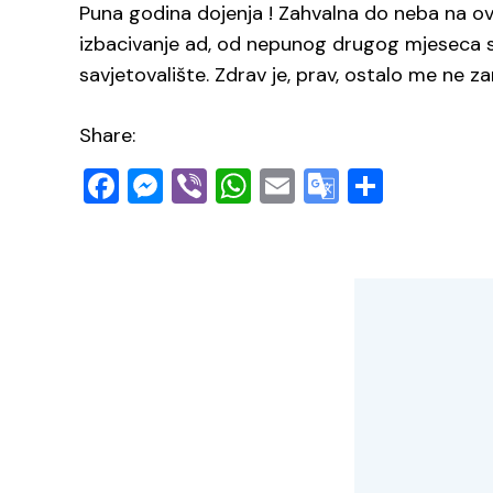
Puna godina dojenja ! Zahvalna do neba na ovo
izbacivanje ad, od nepunog drugog mjeseca s
savjetovalište. Zdrav je, prav, ostalo me ne za
Share:
Facebook
Messenger
Viber
WhatsApp
Email
Google
Share
Translate
Naviga
objava