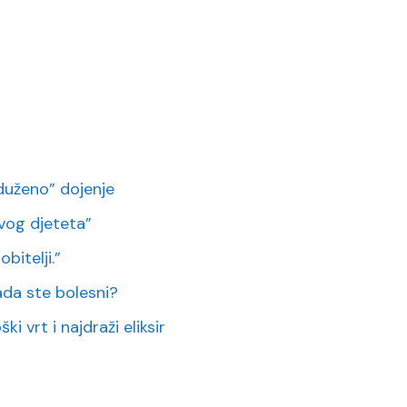
duženo” dojenje
vog djeteta”
bitelji.”
 kada ste bolesni?
i vrt i najdraži eliksir