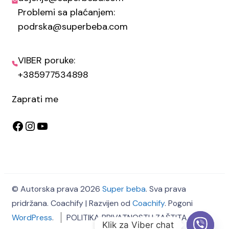
Problemi sa plaćanjem:
podrska@superbeba.com
VIBER poruke:
+385977534898
Zaprati me
Facebook
Instagram
YouTube
© Autorska prava 2026
Super beba
. Sva prava
pridržana.
Coachify | Razvijen od
Coachify
. Pogoni
WordPress
.
POLITIKA PRIVATNOSTI I ZAŠTITA
Klik za Viber chat