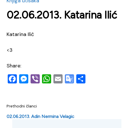
Knjiga utisaka
02.06.2013. Katarina Ilić
Katarina Ilić
<3
Share:
Facebook
Messenger
Viber
WhatsApp
Email
Google
Share
Translate
Navigacija
Prethodni članci
objava
02.06.2013. Adin Nermina Velagic