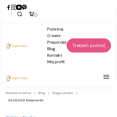
0
Početna
O meni
Preporuke
Trebam pomoć
Blog
Super beba
Kontakt
Moj profil
Super beba
Početna stranica
Blog
Knjiga utisaka
02.06.2013. Katarina Ilić