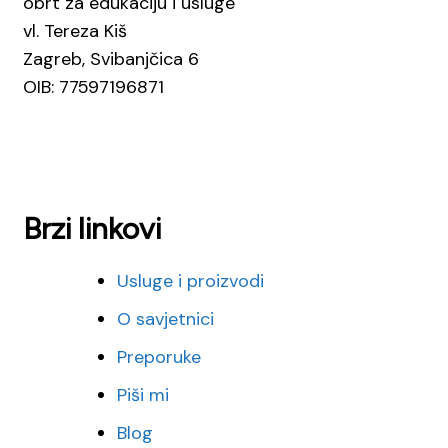
obrt za edukaciju i usluge
vl. Tereza Kiš
Zagreb, Svibanjčica 6
OIB: 77597196871
Brzi linkovi
Usluge i proizvodi
O savjetnici
Preporuke
Piši mi
Blog