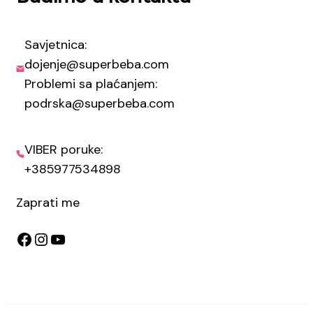
Savjetnica:
dojenje@superbeba.com
Problemi sa plaćanjem:
podrska@superbeba.com
VIBER poruke:
+385977534898
Zaprati me
Facebook
Instagram
YouTube