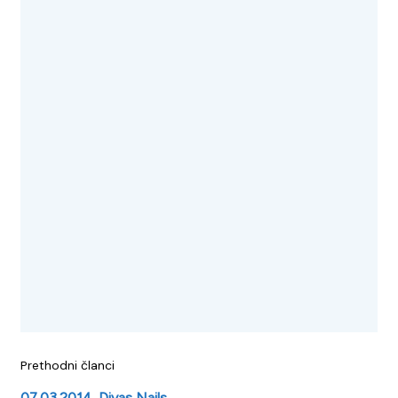
objava
Prethodni članci
07.03.2014. Divas Nails