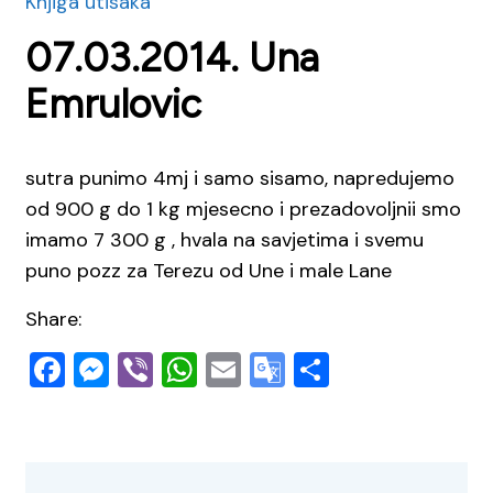
Knjiga utisaka
07.03.2014. Una
Emrulovic
sutra punimo 4mj i samo sisamo, napredujemo
od 900 g do 1 kg mjesecno i prezadovoljnii smo
imamo 7 300 g , hvala na savjetima i svemu
puno pozz za Terezu od Une i male Lane
Share:
Facebook
Messenger
Viber
WhatsApp
Email
Google
Share
Translate
Navigacija