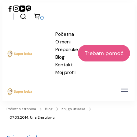
0
Početna
O meni
Preporuke
Trebam pomoć
Blog
Super beba
Kontakt
Moj profil
Super beba
Početna stranica
Blog
Knjiga utisaka
07.03.2014. Una Emrulovic