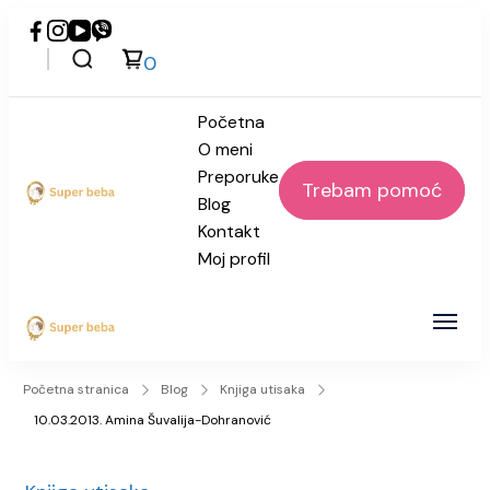
0
Početna
O meni
Preporuke
Trebam pomoć
Blog
Super beba
Kontakt
Moj profil
Super beba
Početna stranica
Blog
Knjiga utisaka
10.03.2013. Amina Šuvalija-Dohranović