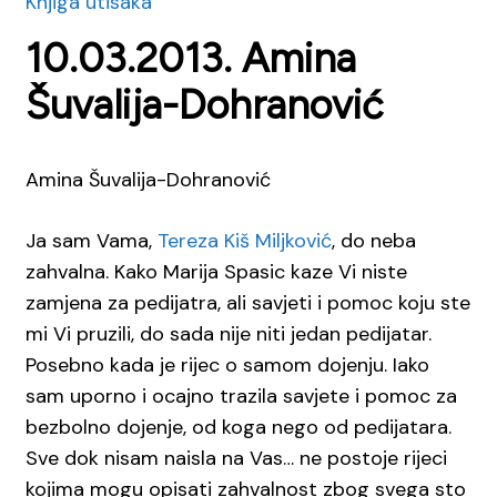
Knjiga utisaka
10.03.2013. Amina
Šuvalija-Dohranović
Amina Šuvalija-Dohranović
Ja sam Vama,
Tereza Kiš Miljković
, do neba
zahvalna. Kako
Marija Spasic
kaze Vi niste
zamjena za pedijatra, ali savjeti i pomoc koju ste
mi Vi pruzili, do sada nije niti jedan pedijatar.
Posebno kada je rijec o samom dojenju. Iako
sam uporno i ocajno trazila savjete i pomoc za
bezbolno dojenje, od koga nego od pedijatara.
Sve dok nisam naisla na Vas… ne postoje rijeci
kojima mogu opisati zahvalnost zbog svega sto