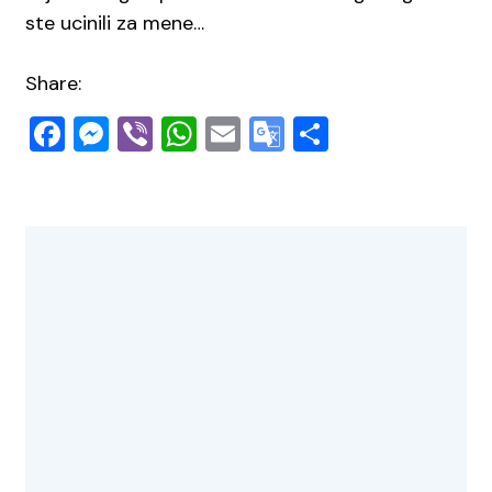
ste ucinili za mene…
Share:
Facebook
Messenger
Viber
WhatsApp
Email
Google
Share
Translate
Navigacija
objava