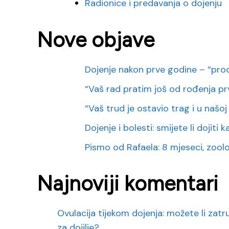
Radionice i predavanja o dojenju
Nove objave
Dojenje nakon prve godine – “pro
“Vaš rad pratim još od rođenja pr
“Vaš trud je ostavio trag i u našoj o
Dojenje i bolesti: smijete li dojiti
Pismo od Rafaela: 8 mjeseci, zoološk
Najnoviji komentari
Ovulacija tijekom dojenja: možete li zat
za dojilje?