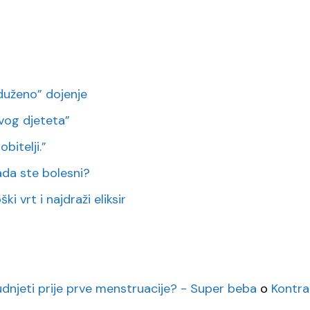
duženo” dojenje
vog djeteta”
bitelji.”
 kada ste bolesni?
i vrt i najdraži eliksir
rudnjeti prije prve menstruacije? - Super beba
o
Kontra