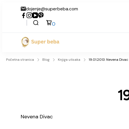
dojenje@superbeba.com
0
Super beba
Početna stranica
Blog
Knjiga utisaka
19.01.2013. Nevena Divac
1
Nevena Divac