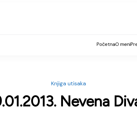
Početna
O meni
Pr
Knjiga utisaka
9.01.2013. Nevena Div