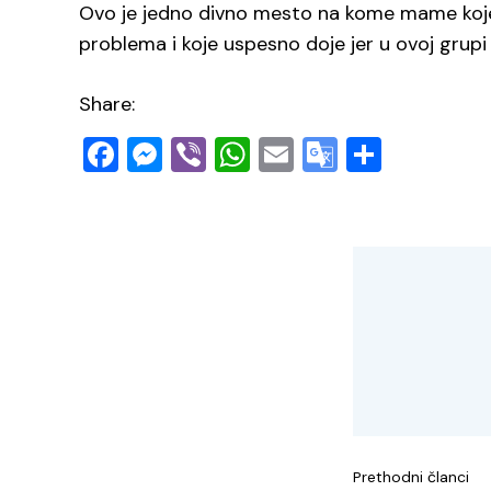
Ovo je jedno divno mesto na kome mame koje 
problema i koje uspesno doje jer u ovoj grupi
Share:
Facebook
Messenger
Viber
WhatsApp
Email
Google
Share
Translate
Naviga
objava
Prethodni članci