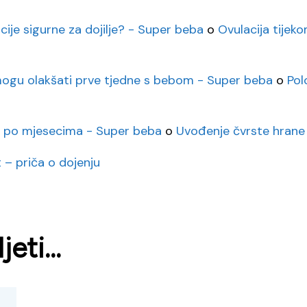
cije sigurne za dojilje? - Super beba
o
Ovulacija tijeko
i mogu olakšati prve tjedne s bebom - Super beba
o
Pol
a po mjesecima - Super beba
o
Uvođenje čvrste hrane 
 – priča o dojenju
eti...