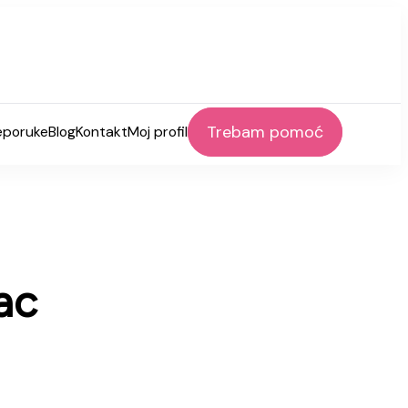
Trebam pomoć
eporuke
Blog
Kontakt
Moj profil
ac