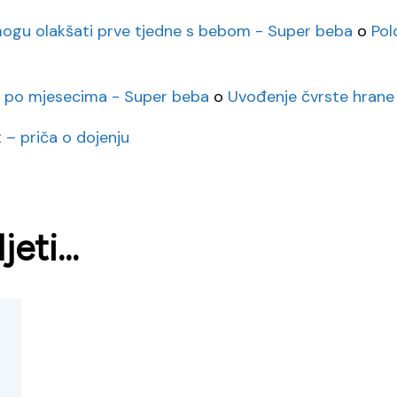
i mogu olakšati prve tjedne s bebom - Super beba
o
Pol
a po mjesecima - Super beba
o
Uvođenje čvrste hrane 
 – priča o dojenju
eti...