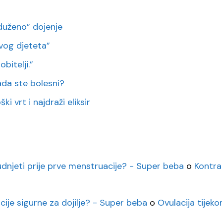
duženo” dojenje
vog djeteta”
bitelji.”
 kada ste bolesni?
i vrt i najdraži eliksir
rudnjeti prije prve menstruacije? - Super beba
o
Kontra
cije sigurne za dojilje? - Super beba
o
Ovulacija tijeko