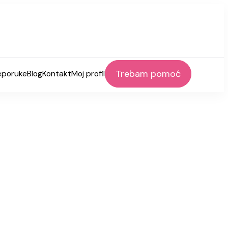
Trebam pomoć
eporuke
Blog
Kontakt
Moj profil