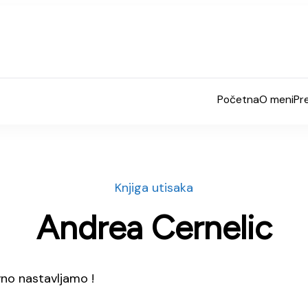
Početna
O meni
Pr
Knjiga utisaka
Andrea Cernelic
vno nastavljamo !