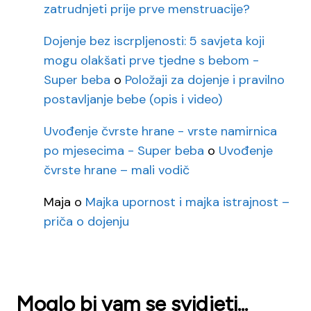
zatrudnjeti prije prve menstruacije?
Dojenje bez iscrpljenosti: 5 savjeta koji
mogu olakšati prve tjedne s bebom -
Super beba
o
Položaji za dojenje i pravilno
postavljanje bebe (opis i video)
Uvođenje čvrste hrane - vrste namirnica
po mjesecima - Super beba
o
Uvođenje
čvrste hrane – mali vodič
Maja
o
Majka upornost i majka istrajnost –
priča o dojenju
Moglo bi vam se svidjeti...