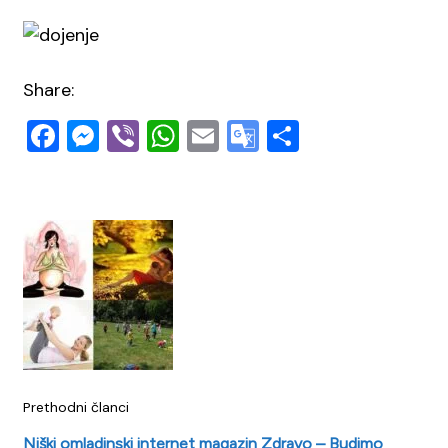
Share:
Facebook
Messenger
Viber
WhatsApp
Email
Google
Share
Translate
Navigacija
objava
Prethodni članci
Niški omladinski internet magazin Zdravo – Budimo