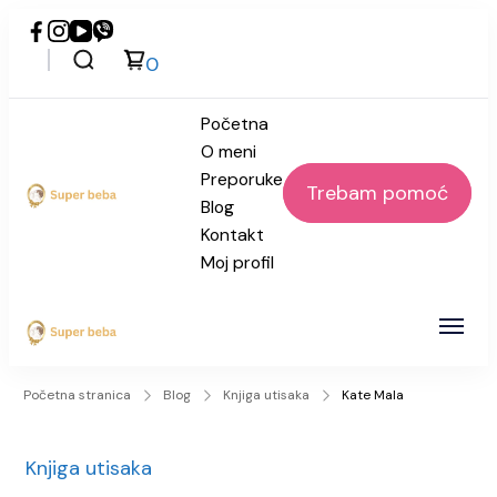
0
Početna
O meni
Preporuke
Trebam pomoć
Blog
Super beba
Kontakt
Moj profil
Super beba
Početna stranica
Blog
Knjiga utisaka
Kate Mala
Knjiga utisaka