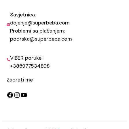
Savjetnica:
dojenje@superbeba.com
Problemi sa plaćanjem:
podrska@superbeba.com
VIBER poruke:
+385977534898
Zaprati me
Facebook
Instagram
YouTube