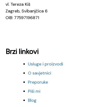
vl. Tereza Kiš
Zagreb, Svibanjčica 6
OIB: 77597196871
Brzi linkovi
Usluge i proizvodi
O savjetnici
Preporuke
Piši mi
Blog