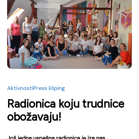
Aktivnosti
Press kliping
Radionica koju trudnice
obožavaju!
Još jedna uspešna radionica je iza nas.