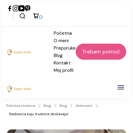
0
Početna
O meni
Preporuke
Trebam pomoć
Blog
Super beba
Kontakt
Moj profil
Super beba
Početna stranica
Blog
Blog
Aktivnosti
Radionica koju trudnice obožavaju!