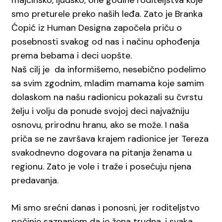
smo preturele preko naših leđa. Zato je Branka
Ćopić iz Human Designa započela priču o
posebnosti svakog od nas i načinu ophođenja
prema bebama i deci uopšte.
Naš cilj je da informišemo, nesebično podelimo
sa svim zgodnim, mladim mamama koje samim
dolaskom na našu radionicu pokazali su čvrstu
želju i volju da ponude svojoj deci najvažniju
osnovu, prirodnu hranu, ako se može. I naša
priča se ne završava krajem radionice jer Tereza
svakodnevno dogovara na pitanja ženama u
regionu. Zato je vole i traže i posećuju njena
predavanja.
Mi smo srećni danas i ponosni, jer roditeljstvo
počinje saznanjem da je žena trudna, i svaka