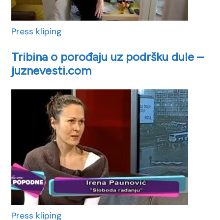
Press kliping
Tribina o porođaju uz podršku dule –
juznevesti.com
Press kliping