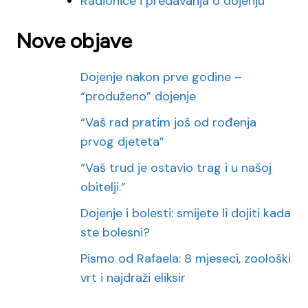
Radionice i predavanja o dojenju
Nove objave
Dojenje nakon prve godine –
“produženo” dojenje
“Vaš rad pratim još od rođenja
prvog djeteta”
“Vaš trud je ostavio trag i u našoj
obitelji.”
Dojenje i bolesti: smijete li dojiti kada
ste bolesni?
Pismo od Rafaela: 8 mjeseci, zoološki
vrt i najdraži eliksir