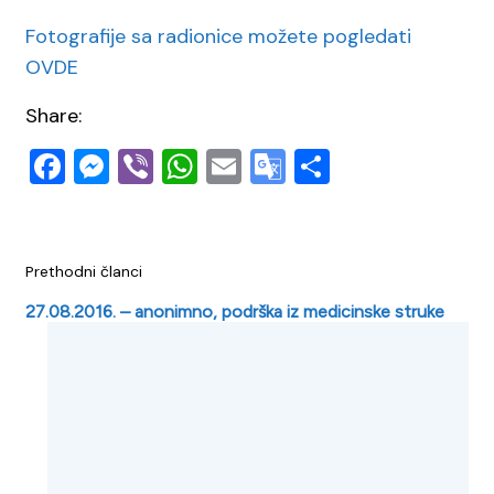
Fotografije sa radionice možete pogledati
OVDE
Share:
Facebook
Messenger
Viber
WhatsApp
Email
Google
Share
Translate
Navigacija
Prethodni članci
objava
27.08.2016. – anonimno, podrška iz medicinske struke