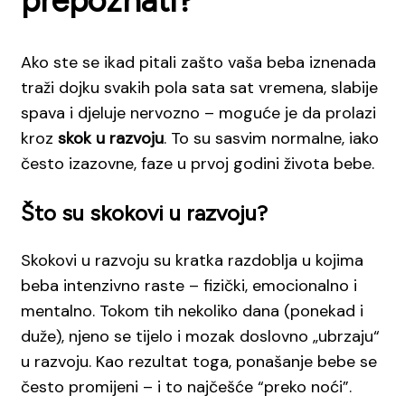
prepoznati?
Ako ste se ikad pitali zašto vaša beba iznenada
traži dojku svakih pola sata sat vremena, slabije
spava i djeluje nervozno – moguće je da prolazi
kroz
skok u razvoju
. To su sasvim normalne, iako
često izazovne, faze u prvoj godini života bebe.
Što su skokovi u razvoju?
Skokovi u razvoju su kratka razdoblja u kojima
beba intenzivno raste – fizički, emocionalno i
mentalno. Tokom tih nekoliko dana (ponekad i
duže), njeno se tijelo i mozak doslovno „ubrzaju“
u razvoju. Kao rezultat toga, ponašanje bebe se
često promijeni – i to najčešće “preko noći”.