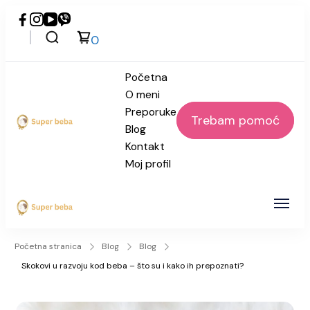
0
Početna
O meni
Preporuke
Trebam pomoć
Blog
Super beba
Kontakt
Moj profil
Super beba
Početna stranica
Blog
Blog
Skokovi u razvoju kod beba – što su i kako ih prepoznati?