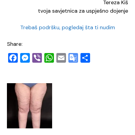
Tereza Kiš
tvoja savjetnica za uspješno dojenje
Trebaš podršku, pogledaj šta ti nudim
Share:
Facebook
Messenger
Viber
WhatsApp
Email
Google
Share
Translate
Navigacija
objava