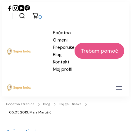
0
Početna
O meni
Preporuke
Trebam pomoć
Blog
Super beba
Kontakt
Moj profil
Super beba
Početna stranica
Blog
Knjiga utisaka
05.05.2013. Maja Marušić