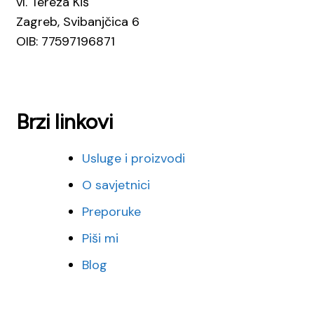
vl. Tereza Kiš
Zagreb, Svibanjčica 6
OIB: 77597196871
Brzi linkovi
Usluge i proizvodi
O savjetnici
Preporuke
Piši mi
Blog