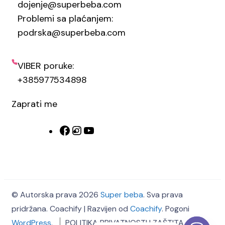
dojenje@superbeba.com
Problemi sa plaćanjem:
podrska@superbeba.com
VIBER poruke:
+385977534898
Zaprati me
© Autorska prava 2026
Super beba
. Sva prava
pridržana.
Coachify | Razvijen od
Coachify
. Pogoni
WordPress
.
POLITIKA PRIVATNOSTI I ZAŠTITA