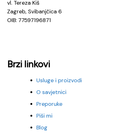
vl. Tereza Kiš
Zagreb, Svibanjčica 6
OIB: 77597196871
Brzi linkovi
Usluge i proizvodi
O savjetnici
Preporuke
Piši mi
Blog