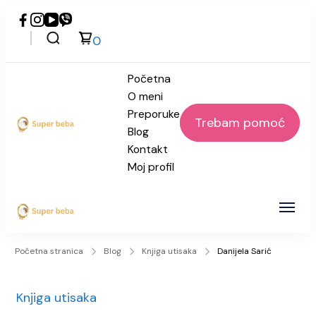
0
Početna
O meni
Preporuke
Trebam pomoć
Blog
Super beba
Kontakt
Moj profil
Super beba
Početna stranica
Blog
Knjiga utisaka
Danijela Sarić
Knjiga utisaka