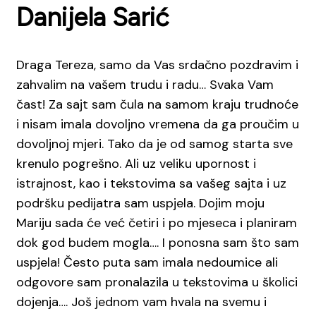
Danijela Sarić
Draga Tereza, samo da Vas srdačno pozdravim i
zahvalim na vašem trudu i radu… Svaka Vam
čast! Za sajt sam čula na samom kraju trudnoće
i nisam imala dovoljno vremena da ga proučim u
dovoljnoj mjeri. Tako da je od samog starta sve
krenulo pogrešno. Ali uz veliku upornost i
istrajnost, kao i tekstovima sa vašeg sajta i uz
podršku pedijatra sam uspjela. Dojim moju
Mariju sada će već četiri i po mjeseca i planiram
dok god budem mogla…. I ponosna sam što sam
uspjela! Često puta sam imala nedoumice ali
odgovore sam pronalazila u tekstovima u školici
dojenja…. Još jednom vam hvala na svemu i