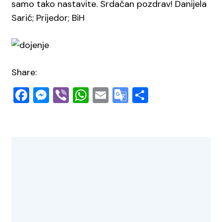
samo tako nastavite. Srdačan pozdrav! Danijela
Sarić; Prijedor; BiH
Share:
Facebook
Messenger
Viber
WhatsApp
Email
Google
Share
Translate
Navigacija
objava