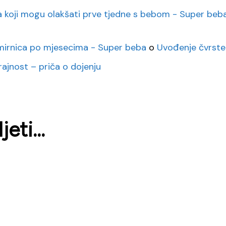
eta koji mogu olakšati prve tjedne s bebom - Super beb
mirnica po mjesecima - Super beba
o
Uvođenje čvrste
rajnost – priča o dojenju
eti...