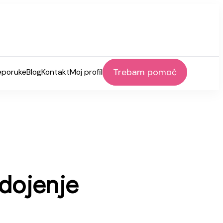
Trebam pomoć
eporuke
Blog
Kontakt
Moj profil
 dojenje