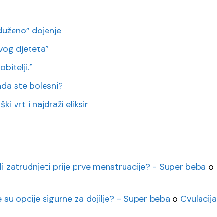
duženo” dojenje
vog djeteta”
bitelji.”
 kada ste bolesni?
i vrt i najdraži eliksir
li zatrudnjeti prije prve menstruacije? - Super beba
o
e su opcije sigurne za dojilje? - Super beba
o
Ovulacija