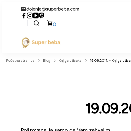
dojenje@superbeba.com
0
Super beba
Početna stranica
Blog
Knjiga utisaka
19.09.2017. – Knjiga utisa
19.09.2
Poštovana, ja samo da Vam zahvalim.