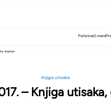
Početna
O meni
Pr
ka, dojenje
Knjiga utisaka
017. – Knjiga utisaka,