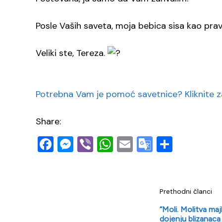
Posle Vaših saveta, moja bebica sisa kao pra
Veliki ste, Tereza.
Potrebna Vam je pomoć savetnice? Kliknite za
Share:
Facebook
Messenger
Viber
WhatsApp
Email
Google
Share
Translate
Prethodni članci
“Moli. Molitva maj
dojenju blizanaca