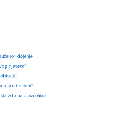
duženo” dojenje
vog djeteta”
bitelji.”
 kada ste bolesni?
i vrt i najdraži eliksir