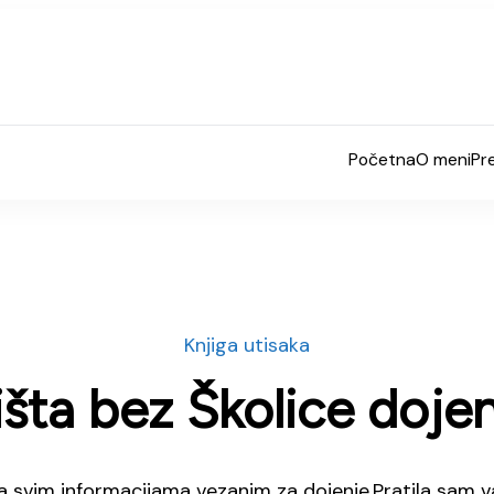
Početna
O meni
Pr
a
Knjiga utisaka
šta bez Školice doje
 svim informacijama vezanim za dojenje.Pratila sam va