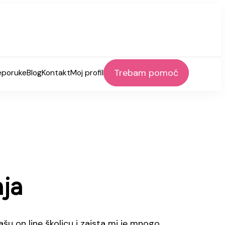
Trebam pomoć
eporuke
Blog
Kontakt
Moj profil
nja
šu on line školicu i zaista mi je mnogo