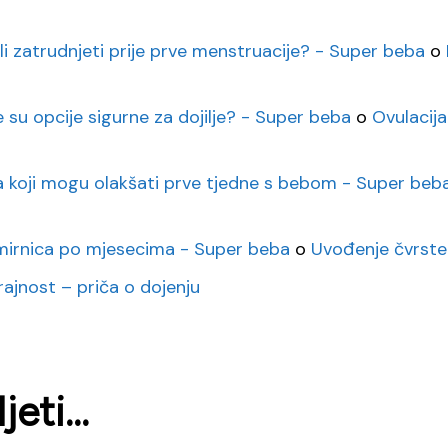
li zatrudnjeti prije prve menstruacije? - Super beba
o
e su opcije sigurne za dojilje? - Super beba
o
Ovulacija
eta koji mogu olakšati prve tjedne s bebom - Super beb
mirnica po mjesecima - Super beba
o
Uvođenje čvrste
rajnost – priča o dojenju
eti...