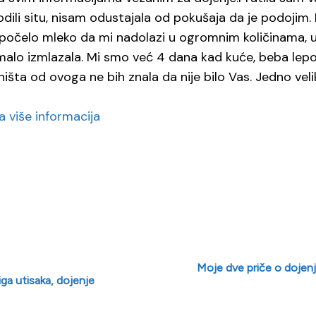
dili situ, nisam odustajala od pokušaja da je podojim
e počelo mleko da mi nadolazi u ogromnim količinama, u
malo izmlazala. Mi smo već 4 dana kad kuće, beba lepo
 ništa od ovoga ne bih znala da nije bilo Vas. Jedno ve
 više informacija
Moje dve priče o dojenj
iga utisaka, dojenje