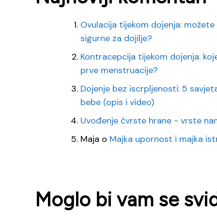
Ovulacija tijekom dojenja: možete 
sigurne za dojilje?
Kontracepcija tijekom dojenja: koj
prve menstruacije?
Dojenje bez iscrpljenosti: 5 savj
bebe (opis i video)
Uvođenje čvrste hrane - vrste na
Maja
o
Majka upornost i majka ist
Moglo bi vam se svidj