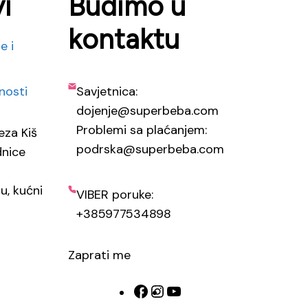
i
Budimo u
kontaktu
e i
tnosti
Savjetnica:
dojenje@superbeba.com
Problemi sa plaćanjem:
eza Kiš
podrska@superbeba.com
dnice
ju, kućni
VIBER poruke:
+385977534898
Zaprati me