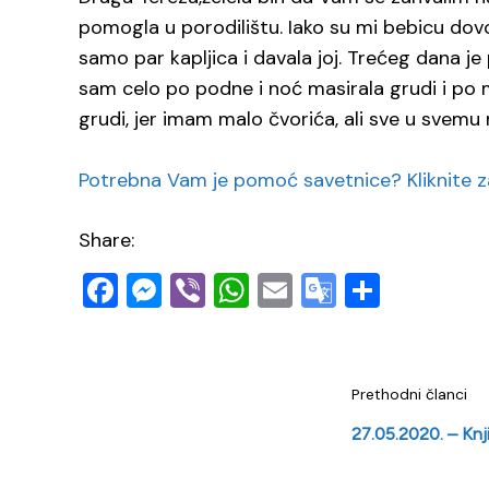
pomogla u porodilištu. Iako su mi bebicu dovo
samo par kapljica i davala joj. Trećeg dana j
sam celo po podne i noć masirala grudi i po 
grudi, jer imam malo čvorića, ali sve u svemu
Potrebna Vam je pomoć savetnice? Kliknite za
Share:
Facebook
Messenger
Viber
WhatsApp
Email
Google
Share
Translate
Prethodni članci
27.05.2020. – Knj