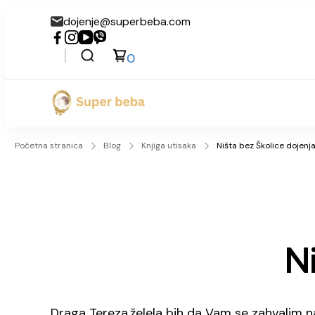
dojenje@superbeba.com
0
Super beba
Početna stranica
Blog
Knjiga utisaka
Ništa bez Školice dojenj
Ni
Draga Tereza,želela bih da Vam se zahvalim na