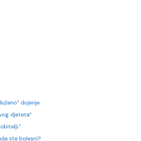
duženo” dojenje
vog djeteta”
bitelji.”
 kada ste bolesni?