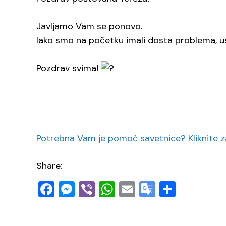
Javljamo Vam se ponovo.
Iako smo na početku imali dosta problema, u
Pozdrav svima!
Potrebna Vam je pomoć savetnice? Kliknite za
Share:
Facebook
Messenger
Viber
WhatsApp
Email
Google
Share
Translate