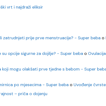
i vrt i najdraži eliksir
li zatrudnjeti prije prve menstruacije? - Super beba
o
e su opcije sigurne za dojilje? - Super beba
o
Ovulacija
eta koji mogu olakšati prve tjedne s bebom - Super beb
mirnica po mjesecima - Super beba
o
Uvođenje čvrste
rajnost – priča o dojenju