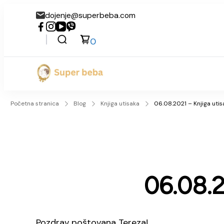
dojenje@superbeba.com
0
Super beba
Početna stranica
Blog
Knjiga utisaka
06.08.2021 – Knjiga utis
06.08.2
Pozdrav poštovana Tereza!