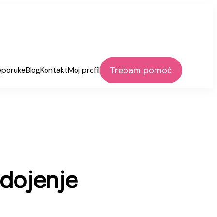
Trebam pomoć
eporuke
Blog
Kontakt
Moj profil
 dojenje