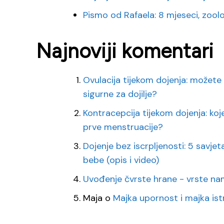
Pismo od Rafaela: 8 mjeseci, zoološk
Najnoviji komentari
Ovulacija tijekom dojenja: možete 
sigurne za dojilje?
Kontracepcija tijekom dojenja: koj
prve menstruacije?
Dojenje bez iscrpljenosti: 5 savj
bebe (opis i video)
Uvođenje čvrste hrane - vrste na
Maja
o
Majka upornost i majka ist