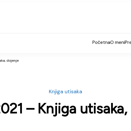
Početna
O meni
Pr
aka, dojenje
Knjiga utisaka
021 – Knjiga utisaka,