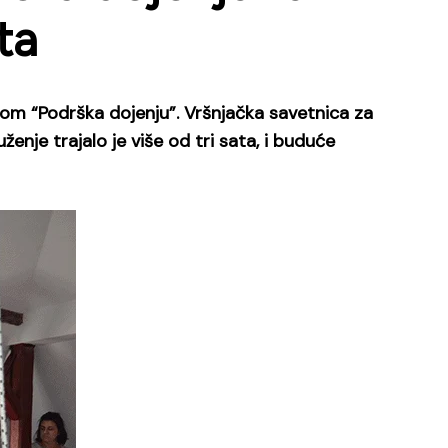
ta
vom “Podrška dojenju”. Vršnjačka savetnica za
ženje trajalo je više od tri sata, i buduće