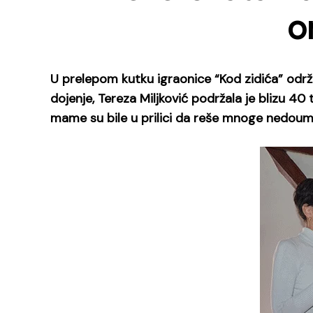
o
U prelepom kutku igraonice “Kod zidića” održ
dojenje, Tereza Miljković podržala je blizu 40 
mame su bile u prilici da reše mnoge nedoumi