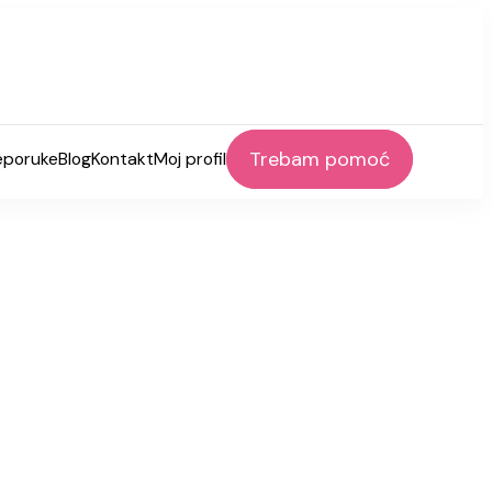
Trebam pomoć
eporuke
Blog
Kontakt
Moj profil