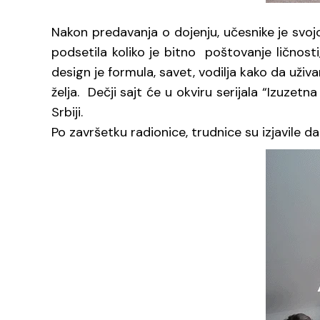
Nakon predavanja o dojenju, učesnike je sv
podsetila koliko je bitno poštovanje ličnost
design je formula, savet, vodilja kako da uživ
želja. Dečji sajt će u okviru serijala “Izuze
Srbiji.
Po završetku radionice, trudnice su izjavile d