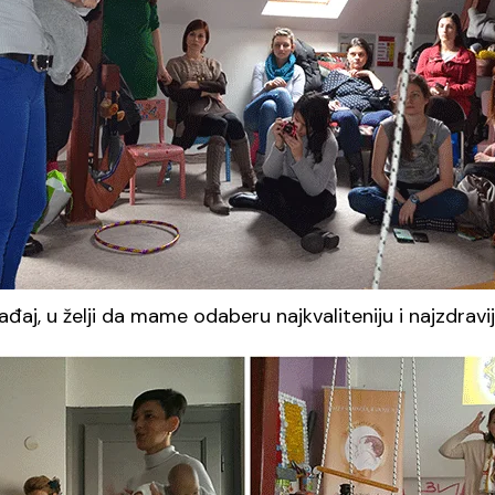
đaj, u želji da mame odaberu najkvaliteniju i najzdravi