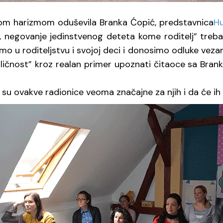
ojom harizmom oduševila Branka Ćopić, predstavnica
H
i, negovanje jedinstvenog deteta kome roditelj” treba 
amo u roditeljstvu i svojoj deci i donosimo odluke veza
tna ličnost” kroz realan primer upoznati čitaoce sa B
a su ovakve radionice veoma značajne za njih i da će ih