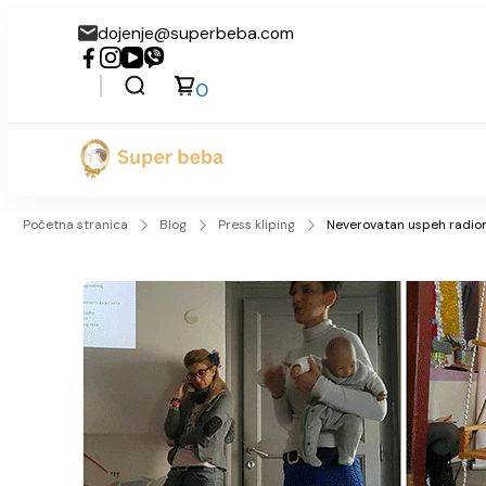
dojenje@superbeba.com
0
Super beba
Početna stranica
Blog
Press kliping
Neverovatan uspeh radioni