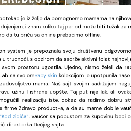
a potekao je iz želje da pomognemo mamama na njihovo
dojenjem, i znam koliko taj period može biti težak za 
 da tu priču sa online prebacimo offline.
ton system je prepoznala svoju društvenu odgovornos
trudnoći, s obzirom da sadrže aktivni folat najnovije
u svom prostoru ugostila. Ujedno, nismo želeli da ra
i Lab sa svojom
Baby skin
kolekcijom je upotpunila naše
 je zadovoljstvo mama. Naš sajt svojim sadržajem neg
avu užinu I ishrane uopšte. Taj put nije lak, ali o
ogućili realizaciju iste, dokaz da radimo dobru st
e firme Zdravo product-a, a da su mame dobile vau
“Kod zidića”
, vaučer sa popustom za kupovinu bebi
vić, direktorka Dečjeg sajta