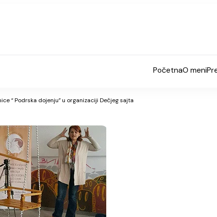
Početna
O meni
Pr
ce “ Podrska dojenju” u organizaciji Dečjeg sajta