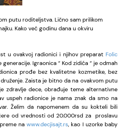
m putu roditeljstva. Lično sam prilikom
majku. Kako već godinu dana u okviru
t u ovakvoj radionici i njihov preparat
Folic
 generacije. Igraonica “ Kod zidića “ je odmah
dionica prođe bez kvalitetne kozmetike, bez
 druženje. Zaista je bitno da na ovakvom putu
uje zdravlje dece, obrađuje teme alternativne
vakav uspeh radionice je nama znak da smo na
var. Želim da napomenem da su kokteli bili
čere od vrednosti od 20.000rsd za proslavu
 opreme na
www.decjisajt.rs
, kao I uzorke baby