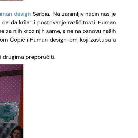
uman design
Serbia. Na zanimljiv način nas je
da da krila” i poštovanje različitosti. Human
ne za njih kroz njih same, a ne na osnovu naših
rankom Ćopić i Human design-om, koji zastupa u
 i drugima preporučiti.