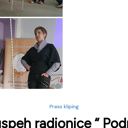
Press kliping
speh radionice “ Podr