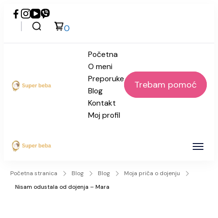
0
Početna
O meni
Preporuke
Trebam pomoć
Blog
Super beba
Kontakt
Moj profil
Super beba
Početna stranica
Blog
Blog
Moja priča o dojenju
Nisam odustala od dojenja – Mara