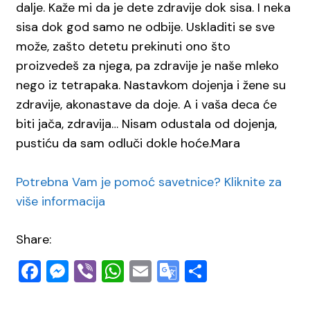
dalje. Kaže mi da je dete zdravije dok sisa. I neka
sisa dok god samo ne odbije. Uskladiti se sve
može, zašto detetu prekinuti ono što
proizvedeš za njega, pa zdravije je naše mleko
nego iz tetrapaka. Nastavkom dojenja i žene su
zdravije, akonastave da doje. A i vaša deca će
biti jača, zdravija… Nisam odustala od dojenja,
pustiću da sam odluči dokle hoće.Mara
Potrebna Vam je pomoć savetnice? Kliknite za
više informacija
Share:
Facebook
Messenger
Viber
WhatsApp
Email
Google
Share
Translate