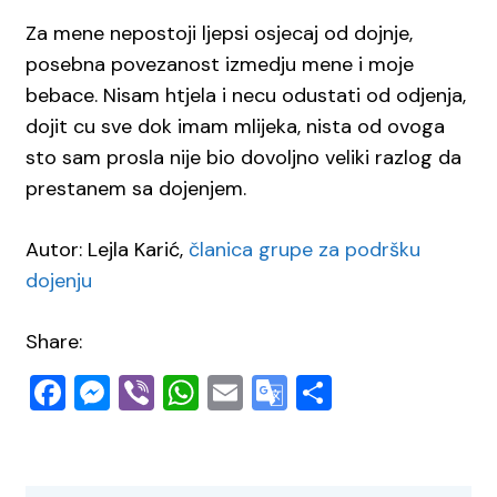
Za mene nepostoji ljepsi osjecaj od dojnje,
posebna povezanost izmedju mene i moje
bebace. Nisam htjela i necu odustati od odjenja,
dojit cu sve dok imam mlijeka, nista od ovoga
sto sam prosla nije bio dovoljno veliki razlog da
prestanem sa dojenjem.
Autor: Lejla Karić,
članica grupe za podršku
dojenju
Share:
Facebook
Messenger
Viber
WhatsApp
Email
Google
Share
Translate
Navigacija