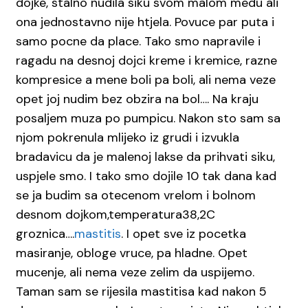
dojke, stalno nudila siku svom malom medu ali
ona jednostavno nije htjela. Povuce par puta i
samo pocne da place. Tako smo napravile i
ragadu na desnoj dojci kreme i kremice, razne
kompresice a mene boli pa boli, ali nema veze
opet joj nudim bez obzira na bol…. Na kraju
posaljem muza po pumpicu. Nakon sto sam sa
njom pokrenula mlijeko iz grudi i izvukla
bradavicu da je malenoj lakse da prihvati siku,
uspjele smo. I tako smo dojile 10 tak dana kad
se ja budim sa otecenom vrelom i bolnom
desnom dojkom,temperatura38,2C
groznica….
mastitis
. I opet sve iz pocetka
masiranje, obloge vruce, pa hladne. Opet
mucenje, ali nema veze zelim da uspijemo.
Taman sam se rijesila mastitisa kad nakon 5