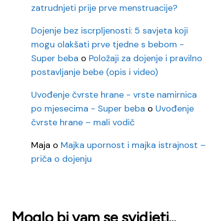
zatrudnjeti prije prve menstruacije?
Dojenje bez iscrpljenosti: 5 savjeta koji
mogu olakšati prve tjedne s bebom -
Super beba
o
Položaji za dojenje i pravilno
postavljanje bebe (opis i video)
Uvođenje čvrste hrane - vrste namirnica
po mjesecima - Super beba
o
Uvođenje
čvrste hrane – mali vodič
Maja
o
Majka upornost i majka istrajnost –
priča o dojenju
Moglo bi vam se svidjeti...