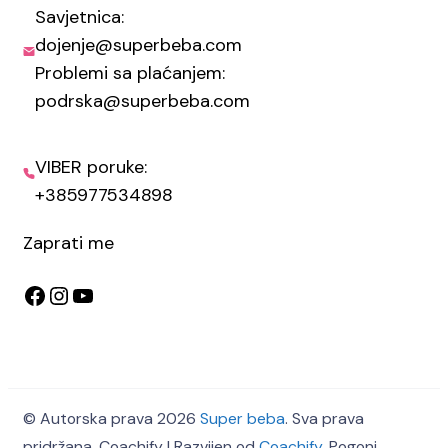
Savjetnica:
dojenje@superbeba.com
Problemi sa plaćanjem:
podrska@superbeba.com
VIBER poruke:
+385977534898
Zaprati me
Facebook
Instagram
YouTube
© Autorska prava 2026
Super beba
. Sva prava
pridržana.
Coachify | Razvijen od
Coachify
. Pogoni