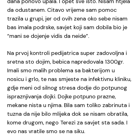
dana ponovo upala. I opet sve isto. Nisam htjela
da odustanem. Citavo vrijeme sam pomoc
trazila u grupi, jer od ovih zena oko sebe nisam
bas imala podrske, savjet koji sam dobila bio je
“mani se dojenje vidis da neide”.
Na prvoj kontroli pedijatrica super zadovoljna i
sretna sto dojim, bebica napredovala 1300gr.
Imali smo malih problema sa bakterijom u
nosicu i grlo, te nas smjeste na infektivnu kliniku,
gdje meni od silnog stresa dodje do potpunog
ispraznjivanja dojki. Dojke potpuno prazne,
mekane nista u njima. Bila sam toliko zabrinuta i
tuzna da nije bilo mlijeka dok se nisam obratila,
kome drugom, nego Terezi za savjet sta sada. I
evo nas vratile smo se na siku.