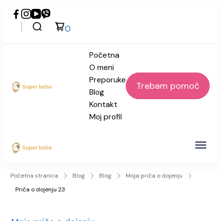
0
Početna
O meni
Preporuke
Trebam pomoć
Blog
Super beba
Kontakt
Moj profil
Super beba
Početna stranica
Blog
Blog
Moja priča o dojenju
Priča o dojenju 23