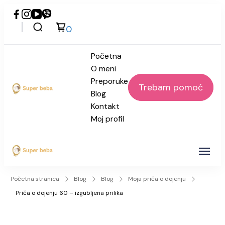
0
Početna
O meni
Preporuke
Trebam pomoć
Blog
Super beba
Kontakt
Moj profil
Super beba
Početna stranica
Blog
Blog
Moja priča o dojenju
Priča o dojenju 60 – izgubljena prilika