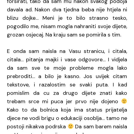
forsirati, tako da sam mu nakon svakog podoja
davala ad. Nakon dva tjedna beba nije htjela ni
blizu dojke… Meni je to bilo strasno tesko,
pogodilo me, nisam mogla nahraniti svoje dijete,
grozan osjecaj. Na kraju sam se pomirila s tim.
E onda sam naisla na Vasu stranicu, i citala,
citala… pitanja majki i vase odgovore… I vidjela
da sam sve te moje probleme mogla lako
prebroditi… a bilo je kasno. Jos uvijek citam
tekstove, i razalostim se svaki puta. I kad
pomislim da cu za drugo dijete znati kako
trebam srce mi puca jer prvo nije dojeno
Kako to da bolnica koja ima status prijatelja
djece ne vodi brigu o edukaciji osoblja… tamo ne
postoji nikakva podrska
Da sam barem naisla