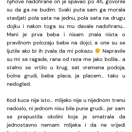
njihove nadohrane on je spavao po 4h, govorile
su da ga ne budim. Svaki puta sam ga morala
stavljati pola sata na jednu, pola sata na drugu
dojku i nakon toga su mu davale nadohranu…
Meni je prva beba i nisam znala nista o
pravilnom polozaju bebe na dojci, a one su se
ljutile ako bi ih zvala da mi pokazu
Napravile
su mi se ragade, rana od reza me jako bolila… a
stalno se vrtilo u krug, sat vremena podoja,
bolne grudi, beba place, ja placem… tako u
nedogled.
Kod kuce nije isto… mlijeko nije u nijednom trenu
nadoslo, ni jednom nisu bile pune grudi… jer sam
se prepustila okolini koja je smatrala da
jednostavno nemam mlijeka i da ne vrijedi