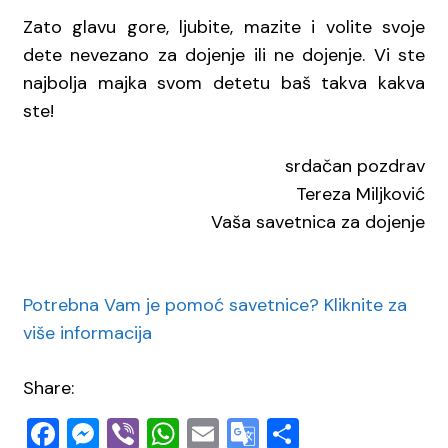
Zato glavu gore, ljubite, mazite i volite svoje
dete nevezano za dojenje ili ne dojenje. Vi ste
najbolja majka svom detetu baš takva kakva
ste!
srdačan pozdrav
Tereza Miljković
Vaša savetnica za dojenje
Potrebna Vam je pomoć savetnice? Kliknite za
više informacija
Share:
Facebook
Messenger
Viber
WhatsApp
Email
Google
Share