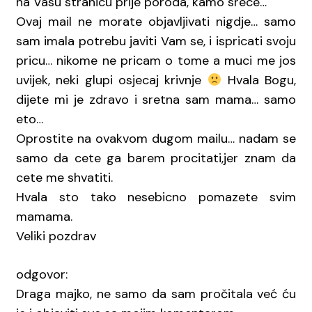
na Vasu stranicu prije poroda, kamo srece…
Ovaj mail ne morate objavljivati nigdje… samo
sam imala potrebu javiti Vam se, i ispricati svoju
pricu… nikome ne pricam o tome a muci me jos
uvijek, neki glupi osjecaj krivnje
Hvala Bogu,
dijete mi je zdravo i sretna sam mama… samo
eto…
Oprostite na ovakvom dugom mailu… nadam se
samo da cete ga barem procitati,jer znam da
cete me shvatiti.
Hvala sto tako nesebicno pomazete svim
mamama.
Veliki pozdrav
odgovor:
Draga majko, ne samo da sam pročitala već ću